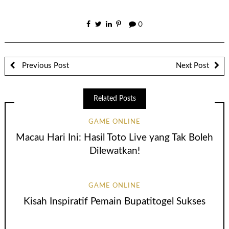
0
Previous Post
Next Post
Related Posts
GAME ONLINE
Macau Hari Ini: Hasil Toto Live yang Tak Boleh
Dilewatkan!
GAME ONLINE
Kisah Inspiratif Pemain Bupatitogel Sukses