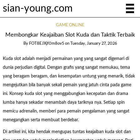
sian-young.com
GAME ONLINE
Membongkar Keajaiban Slot Kuda dan Taktik Terbaik
By
FOT8EJXjf0m8ov5
on
Tuesday, January 27, 2026
Kuda slot adalah menjadi permainan yang yang sangat digemari di
dunia perjudian digital. Dengan grafis yang sangat memukau, tema
yang beragam beragam, dan kesempatan untung yang menarik, tidak
mengejutkan bila banyak sekali pemain yang jatuh cinta pada game
ini. Konsep kuda slot yang menggabungkan kecepatan dan drama
lumba hanya sekadar menambah daya tariknya nya. Setiap spin
memicu adrenalin, memberi para pemain pengalaman yang sangat
menegangkan serta membuat berdebar.
Di artikel ini, kita hendak mengupas tuntas keajaiban kuda slot dan