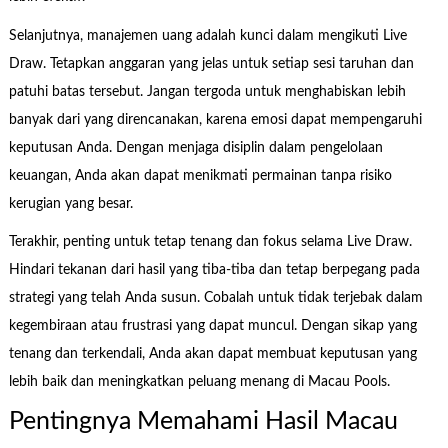
Selanjutnya, manajemen uang adalah kunci dalam mengikuti Live
Draw. Tetapkan anggaran yang jelas untuk setiap sesi taruhan dan
patuhi batas tersebut. Jangan tergoda untuk menghabiskan lebih
banyak dari yang direncanakan, karena emosi dapat mempengaruhi
keputusan Anda. Dengan menjaga disiplin dalam pengelolaan
keuangan, Anda akan dapat menikmati permainan tanpa risiko
kerugian yang besar.
Terakhir, penting untuk tetap tenang dan fokus selama Live Draw.
Hindari tekanan dari hasil yang tiba-tiba dan tetap berpegang pada
strategi yang telah Anda susun. Cobalah untuk tidak terjebak dalam
kegembiraan atau frustrasi yang dapat muncul. Dengan sikap yang
tenang dan terkendali, Anda akan dapat membuat keputusan yang
lebih baik dan meningkatkan peluang menang di Macau Pools.
Pentingnya Memahami Hasil Macau