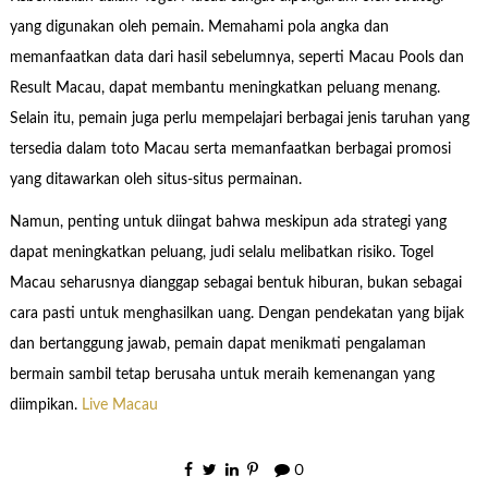
yang digunakan oleh pemain. Memahami pola angka dan
memanfaatkan data dari hasil sebelumnya, seperti Macau Pools dan
Result Macau, dapat membantu meningkatkan peluang menang.
Selain itu, pemain juga perlu mempelajari berbagai jenis taruhan yang
tersedia dalam toto Macau serta memanfaatkan berbagai promosi
yang ditawarkan oleh situs-situs permainan.
Namun, penting untuk diingat bahwa meskipun ada strategi yang
dapat meningkatkan peluang, judi selalu melibatkan risiko. Togel
Macau seharusnya dianggap sebagai bentuk hiburan, bukan sebagai
cara pasti untuk menghasilkan uang. Dengan pendekatan yang bijak
dan bertanggung jawab, pemain dapat menikmati pengalaman
bermain sambil tetap berusaha untuk meraih kemenangan yang
diimpikan.
Live Macau
0