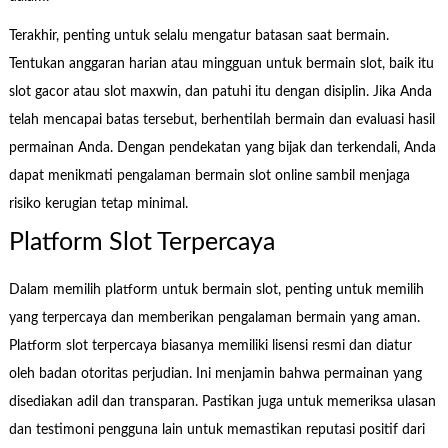
Terakhir, penting untuk selalu mengatur batasan saat bermain.
Tentukan anggaran harian atau mingguan untuk bermain slot, baik itu
slot gacor atau slot maxwin, dan patuhi itu dengan disiplin. Jika Anda
telah mencapai batas tersebut, berhentilah bermain dan evaluasi hasil
permainan Anda. Dengan pendekatan yang bijak dan terkendali, Anda
dapat menikmati pengalaman bermain slot online sambil menjaga
risiko kerugian tetap minimal.
Platform Slot Terpercaya
Dalam memilih platform untuk bermain slot, penting untuk memilih
yang terpercaya dan memberikan pengalaman bermain yang aman.
Platform slot terpercaya biasanya memiliki lisensi resmi dan diatur
oleh badan otoritas perjudian. Ini menjamin bahwa permainan yang
disediakan adil dan transparan. Pastikan juga untuk memeriksa ulasan
dan testimoni pengguna lain untuk memastikan reputasi positif dari