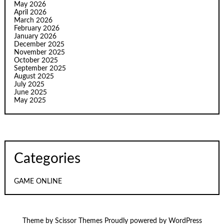
May 2026
April 2026
March 2026
February 2026
January 2026
December 2025
November 2025
October 2025
September 2025
August 2025
July 2025
June 2025
May 2025
Categories
GAME ONLINE
Theme by
Scissor Themes
Proudly powered by
WordPress