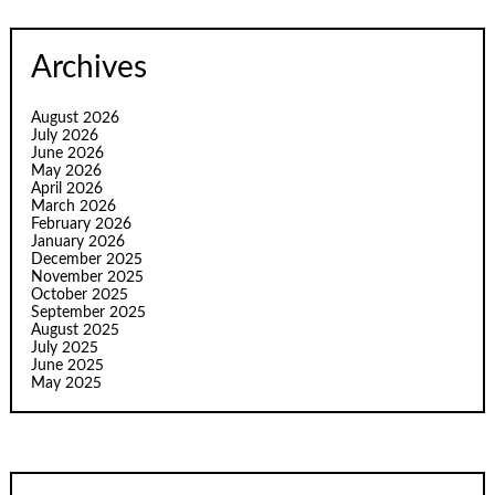
Archives
August 2026
July 2026
June 2026
May 2026
April 2026
March 2026
February 2026
January 2026
December 2025
November 2025
October 2025
September 2025
August 2025
July 2025
June 2025
May 2025