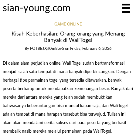
sian-young.com
GAME ONLINE
Kisah Keberhasilan: Orang-orang yang Menang
Banyak di WaliTogel
By
FOT8EJXjf0m8ov5
on
Friday, February 6, 2026
Di dalam alam perjudian online, Wali Togel sudah bertransformasi
menjadi salah satu tempat di mana banyak diperbincangkan. Dengan
berbagai tipe permainan togel yang tersedia ditawarkan, banyak
peserta berharap untuk mendapatkan kemenangan besar. Banyak dari
mereka dari antara mereka yang telah sudah membuktikan
bahwasanya keberuntungan bisa muncul kapan saja, dan WaliTogel
adalah tempat di mana harapan tersebut bisa terwujud. Tulisan ini
akan akan mendalami cerita sukses dari para peserta yang berhasil
membalik nasib mereka melalui permainan pada WaliTogel.