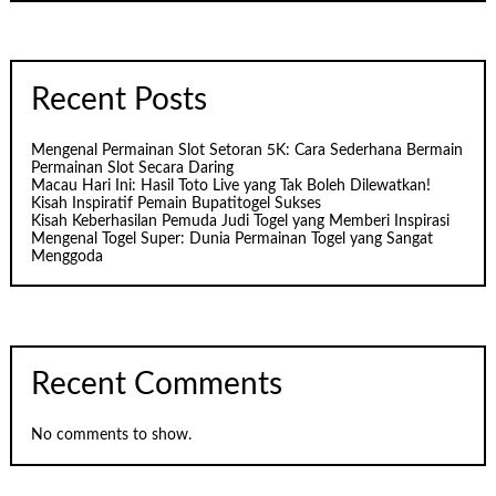
Recent Posts
Mengenal Permainan Slot Setoran 5K: Cara Sederhana Bermain
Permainan Slot Secara Daring
Macau Hari Ini: Hasil Toto Live yang Tak Boleh Dilewatkan!
Kisah Inspiratif Pemain Bupatitogel Sukses
Kisah Keberhasilan Pemuda Judi Togel yang Memberi Inspirasi
Mengenal Togel Super: Dunia Permainan Togel yang Sangat
Menggoda
Recent Comments
No comments to show.