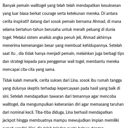
Banyak pemain walitogel yang telah telah mendapatkan kesuksesan
yang luar biasa berkat courage serta ketekunan mereka. Di antara
cerita inspiratif datang dari sosok pemain bernama Ahmad, di mana
selama bertahun-tahun berusaha untuk meraih peluang di dunia
togel. Melalui sistem analisis angka penuh jeli, Ahmad akhirnya
menerima kemenangan besar yang membuat kehidupannya. Setelah
saat itu , dia tidak hanya menjadi pemain, melainkan juga berbagi tips
dan strategi kepada para penggemar wali togel, membantu mereka
mencapai cita-cita yang sama.
Tidak kalah menarik, cerita sukses dari Lina, sosok ibu rumah tangga
yang dulunya skeptis terhadap kepercayaan pada hasil yang baik di
sini. Setelah mendapatkan tawaran dari temannya agar mencoba
walitogel, dia mengumpulkan keberanian diri agar memasang taruhan
dari nominal kecil. Tiba-tiba diduga, Lina berhasil mendapatkan
jackpot hingga membuatnya mampu mewujudkan impian memiliki