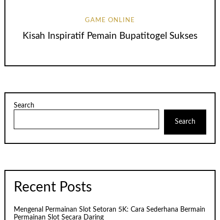
GAME ONLINE
Kisah Inspiratif Pemain Bupatitogel Sukses
Search
Search
Recent Posts
Mengenal Permainan Slot Setoran 5K: Cara Sederhana Bermain
Permainan Slot Secara Daring