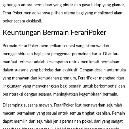
gabungan antara permainan yang pintar dan gaya hidup yang glamor,
FerariPoker menjadikannya pilihan utama bagi yang menikmati alam
poker secara eksklusif.
Keuntungan Bermain FerariPoker
Bermain FerariPoker memberikan sensasi yang istimewa dan
menggembirakan bagi para penggemar permainan kartu. Di antara
manfaat terbesar adalah kesempatan untuk menikmati permainan
dalam suasana yang berkelas dan eksklusif. Dengan desain antarmuka
yang menawan dan kemudahan premium, FerariPoker menghadirkan
lingkungan yang menyenangkan bagi pemain untuk berkompetisi dan
berinteraksi dengan sesama, meningkatkan kegembiraan bermain.
Di samping suasana mewah, FerariPoker ikut menawarkan sejumlah
macam permainan yang sesuai untuk semua tingkat keahlian. Pemain
dapat memilih dari sejumlah jenis permainan poker, dari yang sangat