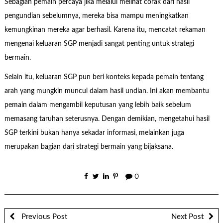
Sebagian pemain percaya jika melalui melihat corak dari hasil
pengundian sebelumnya, mereka bisa mampu meningkatkan
kemungkinan mereka agar berhasil. Karena itu, mencatat rekaman
mengenai keluaran SGP menjadi sangat penting untuk strategi
bermain.
Selain itu, keluaran SGP pun beri konteks kepada pemain tentang
arah yang mungkin muncul dalam hasil undian. Ini akan membantu
pemain dalam mengambil keputusan yang lebih baik sebelum
memasang taruhan seterusnya. Dengan demikian, mengetahui hasil
SGP terkini bukan hanya sekadar informasi, melainkan juga
merupakan bagian dari strategi bermain yang bijaksana.
0
Previous Post
Next Post