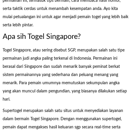
permainan ini, termasuk tips bermain, cara membaca hasil nomor,
serta taktik cerdas untuk menambah kesempatan anda. Ayo kita
mulai petualangan ini untuk agar menjadi pemain togel yang lebih baik
serta lebih pintar.
Apa sih Togel Singapore?
Togel Singapore, atau sering disebut SGP, merupakan salah satu tipe
permainan judi angka paling terkenal di Indonesia. Permainan ini
berasal dari Singapore dan sudah menarik banyak peminat berkat
sistem permainannya yang sederhana dan peluang menang yang
menarik. Para pemain umumnya memutuskan sekumpulan angka
yang akan muncul dalam pengundian, yang biasanya dilakukan setiap
hari.
Supertogel merupakan salah satu situs untuk menyediakan layanan
dalam bermain Togel Singapore. Dengan menggunakan supertogel,
pemain dapat mengakses hasil keluaran sgp secara real-time serta