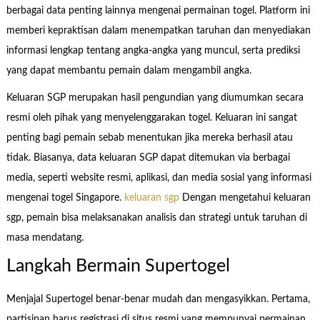
berbagai data penting lainnya mengenai permainan togel. Platform ini
memberi kepraktisan dalam menempatkan taruhan dan menyediakan
informasi lengkap tentang angka-angka yang muncul, serta prediksi
yang dapat membantu pemain dalam mengambil angka.
Keluaran SGP merupakan hasil pengundian yang diumumkan secara
resmi oleh pihak yang menyelenggarakan togel. Keluaran ini sangat
penting bagi pemain sebab menentukan jika mereka berhasil atau
tidak. Biasanya, data keluaran SGP dapat ditemukan via berbagai
media, seperti website resmi, aplikasi, dan media sosial yang informasi
mengenai togel Singapore.
keluaran sgp
Dengan mengetahui keluaran
sgp, pemain bisa melaksanakan analisis dan strategi untuk taruhan di
masa mendatang.
Langkah Bermain Supertogel
Menjajal Supertogel benar-benar mudah dan mengasyikkan. Pertama,
partisipan harus registrasi di situs resmi yang mempunyai permainan