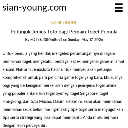
sian-young.com
GAME ONLINE
Petunjuk Jenius Toto bagi Pemain Togel Pemula
By
FOT8EJXjf0m8ov5
on
Sunday, May 17, 2026
Untuk pemula yang hendak mengetes peruntungannya di ragam
permainan togel, mengetahui berbagai aspek mengenai game ini amat
krusial. Platform JeniusToto hadir untuk menyediakan petunjuk
komprehensif untuk para pencinta game togel yang baru, khususnya
bagi yang berkeinginan berkenalan dengan jenis-jenis togel online
yang populer antara lain togel Sydney, togel Singapore, togel
Hongkong, dan toto Macau. Dalam artikel ini, kami akan membahas
membahas seluk beluk masing-masing tipe togel serta menyuguhkan
tips serta strategi yang bisa dapat membantu Anda mulai bermain
dengan lebih percaya diri.