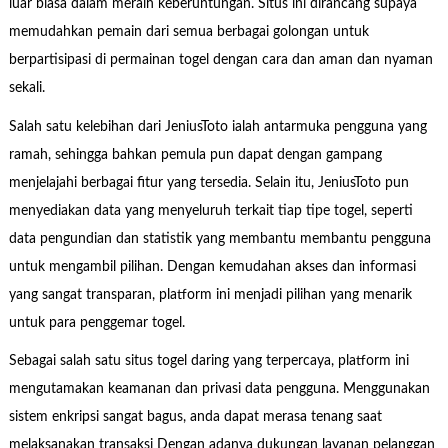
luar biasa dalam meraih keberuntungan. Situs ini dirancang supaya
memudahkan pemain dari semua berbagai golongan untuk
berpartisipasi di permainan togel dengan cara dan aman dan nyaman
sekali.
Salah satu kelebihan dari JeniusToto ialah antarmuka pengguna yang
ramah, sehingga bahkan pemula pun dapat dengan gampang
menjelajahi berbagai fitur yang tersedia. Selain itu, JeniusToto pun
menyediakan data yang menyeluruh terkait tiap tipe togel, seperti
data pengundian dan statistik yang membantu membantu pengguna
untuk mengambil pilihan. Dengan kemudahan akses dan informasi
yang sangat transparan, platform ini menjadi pilihan yang menarik
untuk para penggemar togel.
Sebagai salah satu situs togel daring yang terpercaya, platform ini
mengutamakan keamanan dan privasi data pengguna. Menggunakan
sistem enkripsi sangat bagus, anda dapat merasa tenang saat
melaksanakan transaksi Dengan adanya dukungan layanan pelanggan