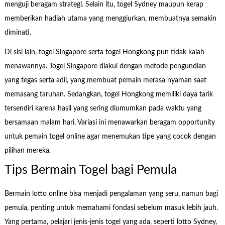
menguji beragam strategi. Selain itu, togel Sydney maupun kerap
memberikan hadiah utama yang menggiurkan, membuatnya semakin
diminati.
Di sisi lain, togel Singapore serta togel Hongkong pun tidak kalah
menawannya. Togel Singapore diakui dengan metode pengundian
yang tegas serta adil, yang membuat pemain merasa nyaman saat
memasang taruhan. Sedangkan, togel Hongkong memiliki daya tarik
tersendiri karena hasil yang sering diumumkan pada waktu yang
bersamaan malam hari. Variasi ini menawarkan beragam opportunity
untuk pemain togel online agar menemukan tipe yang cocok dengan
pilihan mereka.
Tips Bermain Togel bagi Pemula
Bermain lotto online bisa menjadi pengalaman yang seru, namun bagi
pemula, penting untuk memahami fondasi sebelum masuk lebih jauh.
Yang pertama, pelajari jenis-jenis togel yang ada, seperti lotto Sydney,