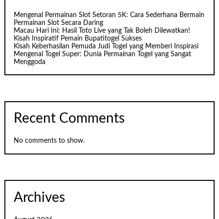
Mengenal Permainan Slot Setoran 5K: Cara Sederhana Bermain
Permainan Slot Secara Daring
Macau Hari Ini: Hasil Toto Live yang Tak Boleh Dilewatkan!
Kisah Inspiratif Pemain Bupatitogel Sukses
Kisah Keberhasilan Pemuda Judi Togel yang Memberi Inspirasi
Mengenal Togel Super: Dunia Permainan Togel yang Sangat
Menggoda
Recent Comments
No comments to show.
Archives