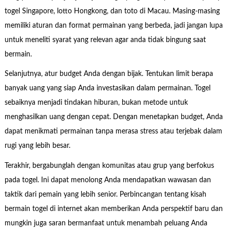
togel Singapore, lotto Hongkong, dan toto di Macau. Masing-masing
memiliki aturan dan format permainan yang berbeda, jadi jangan lupa
untuk meneliti syarat yang relevan agar anda tidak bingung saat
bermain.
Selanjutnya, atur budget Anda dengan bijak. Tentukan limit berapa
banyak uang yang siap Anda investasikan dalam permainan. Togel
sebaiknya menjadi tindakan hiburan, bukan metode untuk
menghasilkan uang dengan cepat. Dengan menetapkan budget, Anda
dapat menikmati permainan tanpa merasa stress atau terjebak dalam
rugi yang lebih besar.
Terakhir, bergabunglah dengan komunitas atau grup yang berfokus
pada togel. Ini dapat menolong Anda mendapatkan wawasan dan
taktik dari pemain yang lebih senior. Perbincangan tentang kisah
bermain togel di internet akan memberikan Anda perspektif baru dan
mungkin juga saran bermanfaat untuk menambah peluang Anda