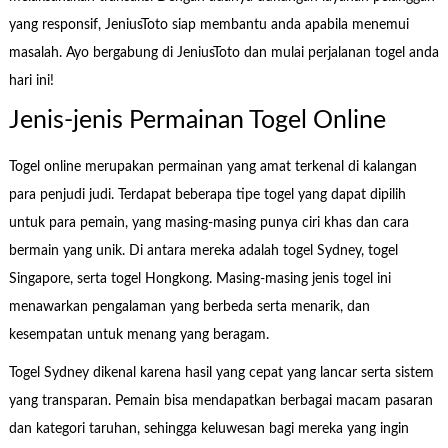
yang responsif, JeniusToto siap membantu anda apabila menemui
masalah. Ayo bergabung di JeniusToto dan mulai perjalanan togel anda
hari ini!
Jenis-jenis Permainan Togel Online
Togel online merupakan permainan yang amat terkenal di kalangan
para penjudi judi. Terdapat beberapa tipe togel yang dapat dipilih
untuk para pemain, yang masing-masing punya ciri khas dan cara
bermain yang unik. Di antara mereka adalah togel Sydney, togel
Singapore, serta togel Hongkong. Masing-masing jenis togel ini
menawarkan pengalaman yang berbeda serta menarik, dan
kesempatan untuk menang yang beragam.
Togel Sydney dikenal karena hasil yang cepat yang lancar serta sistem
yang transparan. Pemain bisa mendapatkan berbagai macam pasaran
dan kategori taruhan, sehingga keluwesan bagi mereka yang ingin