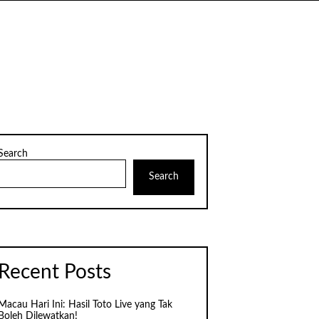
Search
Search
Recent Posts
Macau Hari Ini: Hasil Toto Live yang Tak
Boleh Dilewatkan!