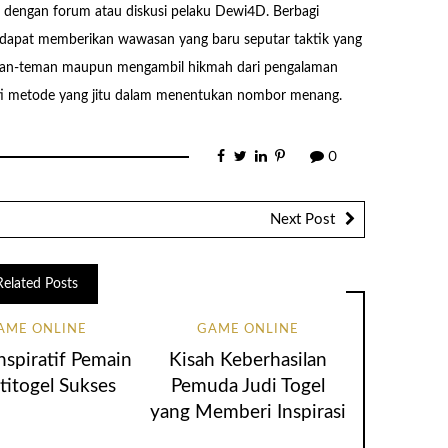
g dengan forum atau diskusi pelaku Dewi4D. Berbagi
n dapat memberikan wawasan yang baru seputar taktik yang
man-teman maupun mengambil hikmah dari pengalaman
ti metode yang jitu dalam menentukan nombor menang.
0
Next Post
Related Posts
AME ONLINE
GAME ONLINE
nspiratif Pemain
Kisah Keberhasilan
titogel Sukses
Pemuda Judi Togel
yang Memberi Inspirasi