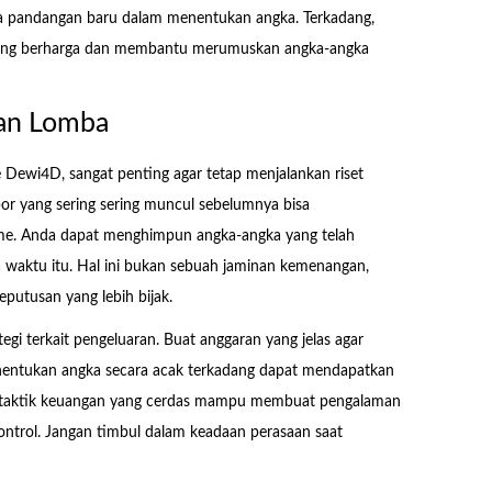
a pandangan baru dalam menentukan angka. Terkadang,
i yang berharga dan membantu merumuskan angka-angka
kan Lomba
ewi4D, sangat penting agar tetap menjalankan riset
r yang sering sering muncul sebelumnya bisa
e. Anda dapat menghimpun angka-angka yang telah
waktu itu. Hal ini bukan sebuah jaminan kemenangan,
utusan yang lebih bijak.
egi terkait pengeluaran. Buat anggaran yang jelas agar
enentukan angka secara acak terkadang dapat mendapatkan
an taktik keuangan yang cerdas mampu membuat pengalaman
ntrol. Jangan timbul dalam keadaan perasaan saat