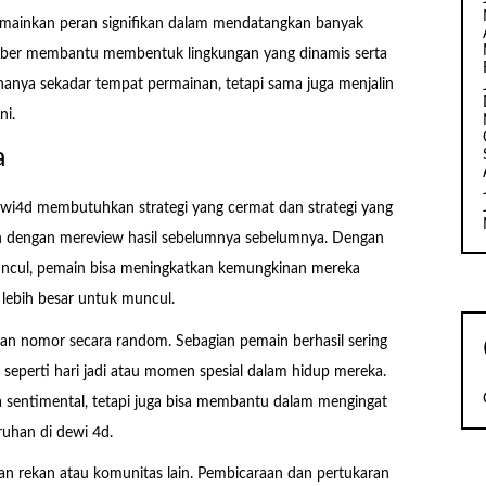
mainkan peran signifikan dalam mendatangkan banyak
ember membantu membentuk lingkungan yang dinamis serta
nya sekadar tempat permainan, tetapi sama juga menjalin
ni.
a
wi4d membutuhkan strategi yang cermat dan strategi yang
alah dengan mereview hasil sebelumnya sebelumnya. Dengan
uncul, pemain bisa meningkatkan kemungkinan mereka
 lebih besar untuk muncul.
ihan nomor secara random. Sebagian pemain berhasil sering
seperti hari jadi atau momen spesial dalam hidup mereka.
sentimental, tetapi juga bisa membantu dalam mengingat
uhan di dewi 4d.
ngan rekan atau komunitas lain. Pembicaraan dan pertukaran