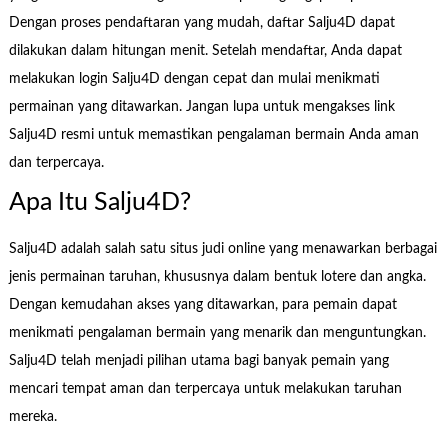
Dengan proses pendaftaran yang mudah, daftar Salju4D dapat
dilakukan dalam hitungan menit. Setelah mendaftar, Anda dapat
melakukan login Salju4D dengan cepat dan mulai menikmati
permainan yang ditawarkan. Jangan lupa untuk mengakses link
Salju4D resmi untuk memastikan pengalaman bermain Anda aman
dan terpercaya.
Apa Itu Salju4D?
Salju4D adalah salah satu situs judi online yang menawarkan berbagai
jenis permainan taruhan, khususnya dalam bentuk lotere dan angka.
Dengan kemudahan akses yang ditawarkan, para pemain dapat
menikmati pengalaman bermain yang menarik dan menguntungkan.
Salju4D telah menjadi pilihan utama bagi banyak pemain yang
mencari tempat aman dan terpercaya untuk melakukan taruhan
mereka.