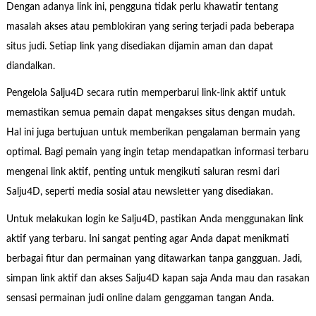
Dengan adanya link ini, pengguna tidak perlu khawatir tentang
masalah akses atau pemblokiran yang sering terjadi pada beberapa
situs judi. Setiap link yang disediakan dijamin aman dan dapat
diandalkan.
Pengelola Salju4D secara rutin memperbarui link-link aktif untuk
memastikan semua pemain dapat mengakses situs dengan mudah.
Hal ini juga bertujuan untuk memberikan pengalaman bermain yang
optimal. Bagi pemain yang ingin tetap mendapatkan informasi terbaru
mengenai link aktif, penting untuk mengikuti saluran resmi dari
Salju4D, seperti media sosial atau newsletter yang disediakan.
Untuk melakukan login ke Salju4D, pastikan Anda menggunakan link
aktif yang terbaru. Ini sangat penting agar Anda dapat menikmati
berbagai fitur dan permainan yang ditawarkan tanpa gangguan. Jadi,
simpan link aktif dan akses Salju4D kapan saja Anda mau dan rasakan
sensasi permainan judi online dalam genggaman tangan Anda.