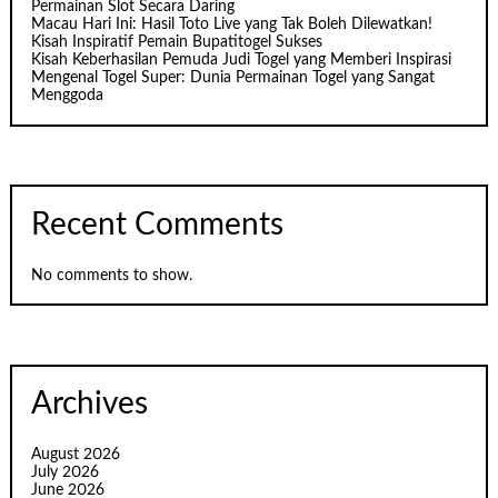
Permainan Slot Secara Daring
Macau Hari Ini: Hasil Toto Live yang Tak Boleh Dilewatkan!
Kisah Inspiratif Pemain Bupatitogel Sukses
Kisah Keberhasilan Pemuda Judi Togel yang Memberi Inspirasi
Mengenal Togel Super: Dunia Permainan Togel yang Sangat
Menggoda
Recent Comments
No comments to show.
Archives
August 2026
July 2026
June 2026