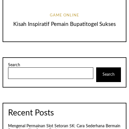
GAME ONLINE
Kisah Inspiratif Pemain Bupatitogel Sukses
Search
Search
Recent Posts
Mengenal Permainan Slot Setoran 5K: Cara Sederhana Bermain