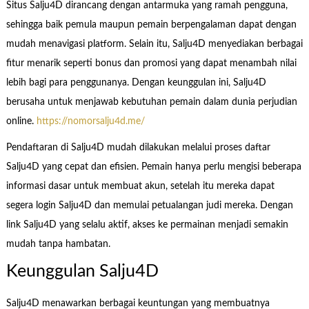
Situs Salju4D dirancang dengan antarmuka yang ramah pengguna,
sehingga baik pemula maupun pemain berpengalaman dapat dengan
mudah menavigasi platform. Selain itu, Salju4D menyediakan berbagai
fitur menarik seperti bonus dan promosi yang dapat menambah nilai
lebih bagi para penggunanya. Dengan keunggulan ini, Salju4D
berusaha untuk menjawab kebutuhan pemain dalam dunia perjudian
online.
https://nomorsalju4d.me/
Pendaftaran di Salju4D mudah dilakukan melalui proses daftar
Salju4D yang cepat dan efisien. Pemain hanya perlu mengisi beberapa
informasi dasar untuk membuat akun, setelah itu mereka dapat
segera login Salju4D dan memulai petualangan judi mereka. Dengan
link Salju4D yang selalu aktif, akses ke permainan menjadi semakin
mudah tanpa hambatan.
Keunggulan Salju4D
Salju4D menawarkan berbagai keuntungan yang membuatnya