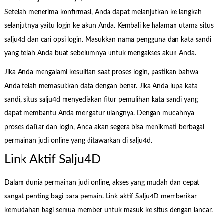
Setelah menerima konfirmasi, Anda dapat melanjutkan ke langkah
selanjutnya yaitu login ke akun Anda. Kembali ke halaman utama situs
salju4d dan cari opsi login. Masukkan nama pengguna dan kata sandi
yang telah Anda buat sebelumnya untuk mengakses akun Anda.
Jika Anda mengalami kesulitan saat proses login, pastikan bahwa
Anda telah memasukkan data dengan benar. Jika Anda lupa kata
sandi, situs salju4d menyediakan fitur pemulihan kata sandi yang
dapat membantu Anda mengatur ulangnya. Dengan mudahnya
proses daftar dan login, Anda akan segera bisa menikmati berbagai
permainan judi online yang ditawarkan di salju4d.
Link Aktif Salju4D
Dalam dunia permainan judi online, akses yang mudah dan cepat
sangat penting bagi para pemain. Link aktif Salju4D memberikan
kemudahan bagi semua member untuk masuk ke situs dengan lancar.