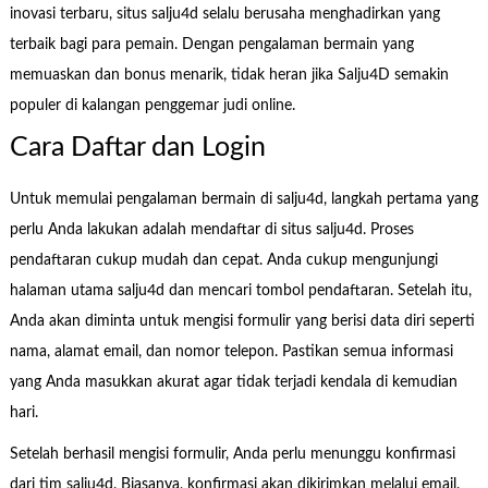
inovasi terbaru, situs salju4d selalu berusaha menghadirkan yang
terbaik bagi para pemain. Dengan pengalaman bermain yang
memuaskan dan bonus menarik, tidak heran jika Salju4D semakin
populer di kalangan penggemar judi online.
Cara Daftar dan Login
Untuk memulai pengalaman bermain di salju4d, langkah pertama yang
perlu Anda lakukan adalah mendaftar di situs salju4d. Proses
pendaftaran cukup mudah dan cepat. Anda cukup mengunjungi
halaman utama salju4d dan mencari tombol pendaftaran. Setelah itu,
Anda akan diminta untuk mengisi formulir yang berisi data diri seperti
nama, alamat email, dan nomor telepon. Pastikan semua informasi
yang Anda masukkan akurat agar tidak terjadi kendala di kemudian
hari.
Setelah berhasil mengisi formulir, Anda perlu menunggu konfirmasi
dari tim salju4d. Biasanya, konfirmasi akan dikirimkan melalui email.