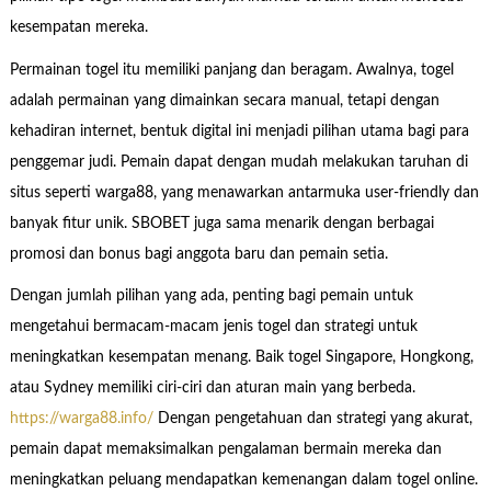
kesempatan mereka.
Permainan togel itu memiliki panjang dan beragam. Awalnya, togel
adalah permainan yang dimainkan secara manual, tetapi dengan
kehadiran internet, bentuk digital ini menjadi pilihan utama bagi para
penggemar judi. Pemain dapat dengan mudah melakukan taruhan di
situs seperti warga88, yang menawarkan antarmuka user-friendly dan
banyak fitur unik. SBOBET juga sama menarik dengan berbagai
promosi dan bonus bagi anggota baru dan pemain setia.
Dengan jumlah pilihan yang ada, penting bagi pemain untuk
mengetahui bermacam-macam jenis togel dan strategi untuk
meningkatkan kesempatan menang. Baik togel Singapore, Hongkong,
atau Sydney memiliki ciri-ciri dan aturan main yang berbeda.
https://warga88.info/
Dengan pengetahuan dan strategi yang akurat,
pemain dapat memaksimalkan pengalaman bermain mereka dan
meningkatkan peluang mendapatkan kemenangan dalam togel online.