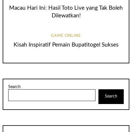
Macau Hari Ini: Hasil Toto Live yang Tak Boleh
Dilewatkan!
GAME ONLINE
Kisah Inspiratif Pemain Bupatitogel Sukses
Search
Search