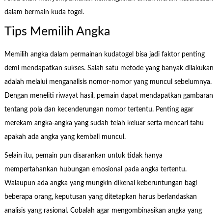
dalam bermain kuda togel.
Tips Memilih Angka
Memilih angka dalam permainan kudatogel bisa jadi faktor penting
demi mendapatkan sukses. Salah satu metode yang banyak dilakukan
adalah melalui menganalisis nomor-nomor yang muncul sebelumnya.
Dengan meneliti riwayat hasil, pemain dapat mendapatkan gambaran
tentang pola dan kecenderungan nomor tertentu. Penting agar
merekam angka-angka yang sudah telah keluar serta mencari tahu
apakah ada angka yang kembali muncul.
Selain itu, pemain pun disarankan untuk tidak hanya
mempertahankan hubungan emosional pada angka tertentu.
Walaupun ada angka yang mungkin dikenal keberuntungan bagi
beberapa orang, keputusan yang ditetapkan harus berlandaskan
analisis yang rasional. Cobalah agar mengombinasikan angka yang