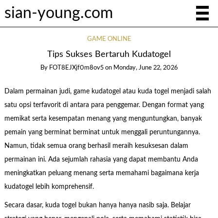
sian-young.com
GAME ONLINE
Tips Sukses Bertaruh Kudatogel
By
FOT8EJXjf0m8ov5
on
Monday, June 22, 2026
Dalam permainan judi, game kudatogel atau kuda togel menjadi salah
satu opsi terfavorit di antara para penggemar. Dengan format yang
memikat serta kesempatan menang yang menguntungkan, banyak
pemain yang berminat berminat untuk menggali peruntungannya.
Namun, tidak semua orang berhasil meraih kesuksesan dalam
permainan ini. Ada sejumlah rahasia yang dapat membantu Anda
meningkatkan peluang menang serta memahami bagaimana kerja
kudatogel lebih komprehensif.
Secara dasar, kuda togel bukan hanya hanya nasib saja. Belajar